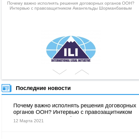
правозащитником Амангельды
Почему важно исполнять решения договорных органов ООН?
Шорманбаевым
Интервью с правозащитником Амангельды Шорманбаевым
Последние новости
Почему важно исполнять решения договорных
органов ООН? Интервью с правозащитником
Амангельды Шорманбаевым
12 Марта 2021