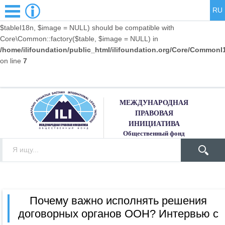
RU
Warning
: Declaration of Core\CommonI18n::factory($table,
$tableI18n, $image = NULL) should be compatible with
Core\Common::factory($table, $image = NULL) in
/home/ilifoundation/public_html/ilifoundation.org/Core/Common
on line
7
МЕЖДУНАРОДНАЯ
ПРАВОВАЯ
ИНИЦИАТИВА
Общественный фонд
Почему важно исполнять решения
договорных органов ООН? Интервью с